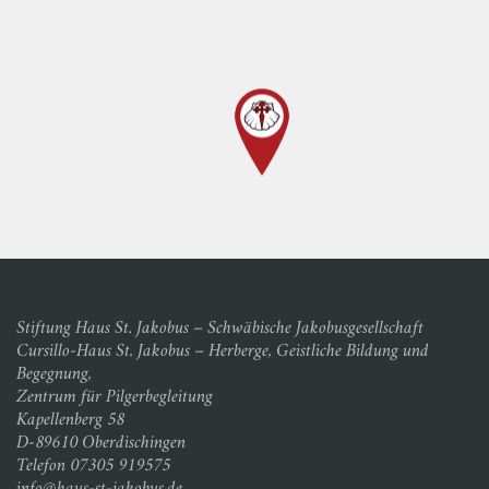
Stiftung Haus St. Jakobus – Schwäbische Jakobusgesellschaft
Cursillo-Haus St. Jakobus – Herberge, Geistliche Bildung und
Begegnung,
Zentrum für Pilgerbegleitung
Kapellenberg 58
D-89610 Oberdischingen
Telefon 07305 919575