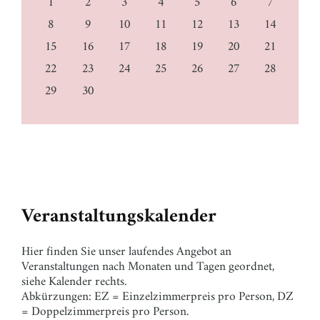
1
2
3
4
5
6
7
8
9
10
11
12
13
14
15
16
17
18
19
20
21
22
23
24
25
26
27
28
29
30
Veranstaltungskalender
Hier finden Sie unser laufendes Angebot an
Veranstaltungen nach Monaten und Tagen geordnet,
siehe Kalender rechts.
Abkürzungen: EZ = Einzelzimmerpreis pro Person, DZ
= Doppelzimmerpreis pro Person.