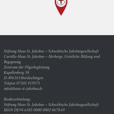
Stiftung Haus St. Jakobus – Schwäbische Jakobusgesellschaft
Cursillo-Haus St. Jakobus – Herberge, Geistliche Bildung und
Begegnung,
Zentrum für Pilgerbegleitung
Kapellenberg 58
D-89610 Oberdischingen
Telefon 07305 919575
info@haus-st-jakobus.de
Bankverbindung:
Stiftung Haus St. Jakobus – Schwäbische Jakobusgesellschaft
IBAN DE94 6305 0000 0002 0678 69