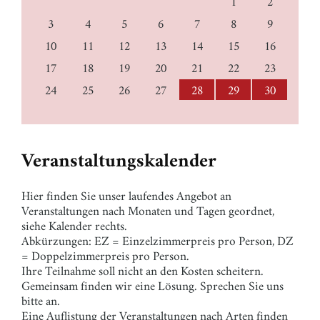
1
2
3
4
5
6
7
8
9
10
11
12
13
14
15
16
17
18
19
20
21
22
23
24
25
26
27
28
29
30
Veranstaltungskalender
Hier finden Sie unser laufendes Angebot an
Veranstaltungen nach Monaten und Tagen geordnet,
siehe Kalender rechts.
Abkürzungen: EZ = Einzelzimmerpreis pro Person, DZ
= Doppelzimmerpreis pro Person.
Ihre Teilnahme soll nicht an den Kosten scheitern.
Gemeinsam finden wir eine Lösung. Sprechen Sie uns
bitte an.
Eine Auflistung der Veranstaltungen nach Arten finden