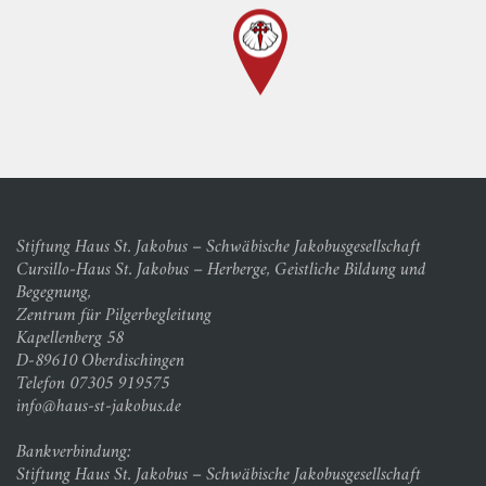
Stiftung Haus St. Jakobus – Schwäbische Jakobusgesellschaft
Cursillo-Haus St. Jakobus – Herberge, Geistliche Bildung und
Begegnung,
Zentrum für Pilgerbegleitung
Kapellenberg 58
D-89610 Oberdischingen
Telefon 07305 919575
info@haus-st-jakobus.de
Bankverbindung:
Stiftung Haus St. Jakobus – Schwäbische Jakobusgesellschaft