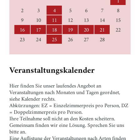
1
2
3
4
5
6
7
8
9
10
11
12
13
14
15
16
17
18
19
20
21
22
23
24
25
26
27
28
Veranstaltungskalender
Hier finden Sie unser laufendes Angebot an
Veranstaltungen nach Monaten und Tagen geordnet,
siehe Kalender rechts.
Abkürzungen: EZ = Einzelzimmerpreis pro Person, DZ
= Doppelzimmerpreis pro Person.
Ihre Teilnahme soll nicht an den Kosten scheitern.
Gemeinsam finden wir eine Lösung. Sprechen Sie uns
bitte an.
Eine Auflistung der Veranstaltungen nach Arten finden