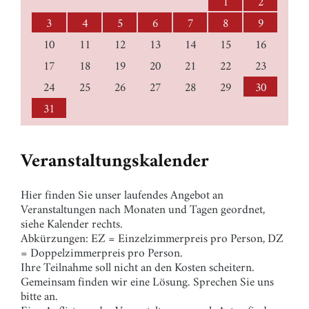
1
2
3
4
5
6
7
8
9
10
11
12
13
14
15
16
17
18
19
20
21
22
23
24
25
26
27
28
29
30
31
Veranstaltungskalender
Hier finden Sie unser laufendes Angebot an
Veranstaltungen nach Monaten und Tagen geordnet,
siehe Kalender rechts.
Abkürzungen: EZ = Einzelzimmerpreis pro Person, DZ
= Doppelzimmerpreis pro Person.
Ihre Teilnahme soll nicht an den Kosten scheitern.
Gemeinsam finden wir eine Lösung. Sprechen Sie uns
bitte an.