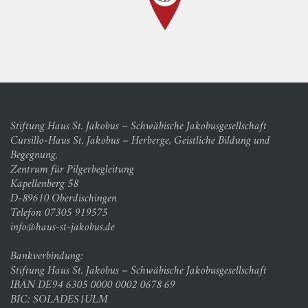
Stiftung Haus St. Jakobus – Schwäbische Jakobusgesellschaft
Cursillo-Haus St. Jakobus – Herberge, Geistliche Bildung und
Begegnung,
Zentrum für Pilgerbegleitung
Kapellenberg 58
D-89610 Oberdischingen
Telefon 07305 919575
info@haus-st-jakobus.de
Bankverbindung:
Stiftung Haus St. Jakobus – Schwäbische Jakobusgesellschaft
IBAN DE94 6305 0000 0002 0678 69
BIC: SOLADES1ULM