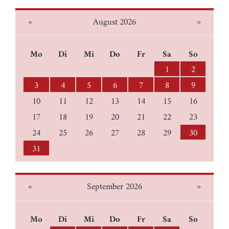
«
»
August 2026
Mo
Di
Mi
Do
Fr
Sa
So
1
2
3
4
5
6
7
8
9
10
11
12
13
14
15
16
17
18
19
20
21
22
23
24
25
26
27
28
29
30
31
«
»
September 2026
Mo
Di
Mi
Do
Fr
Sa
So