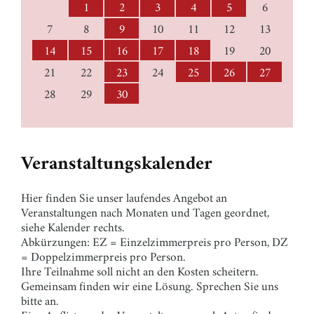
1
2
3
4
5
6
7
8
9
10
11
12
13
14
15
16
17
18
19
20
21
22
23
24
25
26
27
28
29
30
Veranstaltungskalender
Hier finden Sie unser laufendes Angebot an
Veranstaltungen nach Monaten und Tagen geordnet,
siehe Kalender rechts.
Abkürzungen: EZ = Einzelzimmerpreis pro Person, DZ
= Doppelzimmerpreis pro Person.
Ihre Teilnahme soll nicht an den Kosten scheitern.
Gemeinsam finden wir eine Lösung. Sprechen Sie uns
bitte an.