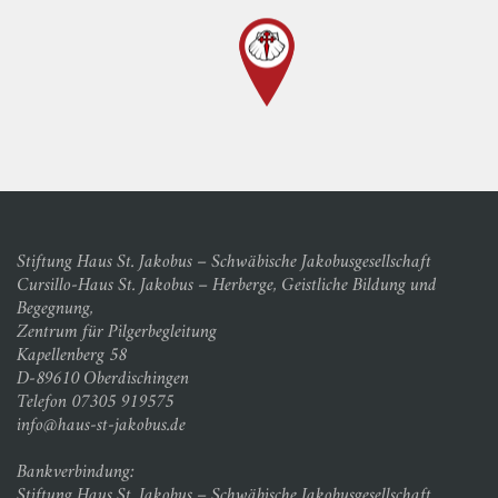
Stiftung Haus St. Jakobus – Schwäbische Jakobusgesellschaft
Cursillo-Haus St. Jakobus – Herberge, Geistliche Bildung und
Begegnung,
Zentrum für Pilgerbegleitung
Kapellenberg 58
D-89610 Oberdischingen
Telefon 07305 919575
info@haus-st-jakobus.de
Bankverbindung:
Stiftung Haus St. Jakobus – Schwäbische Jakobusgesellschaft