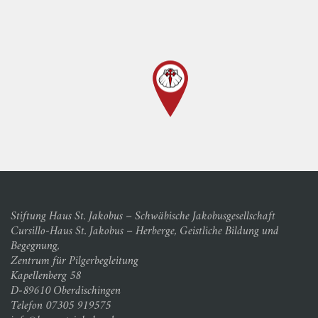
Stiftung Haus St. Jakobus – Schwäbische Jakobusgesellschaft
Cursillo-Haus St. Jakobus – Herberge, Geistliche Bildung und
Begegnung,
Zentrum für Pilgerbegleitung
Kapellenberg 58
D-89610 Oberdischingen
Telefon 07305 919575