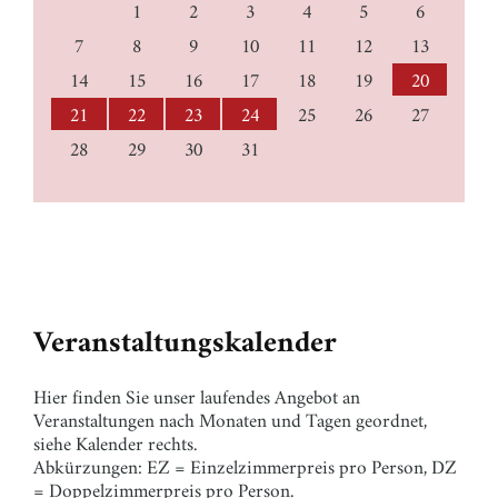
1
2
3
4
5
6
7
8
9
10
11
12
13
14
15
16
17
18
19
20
21
22
23
24
25
26
27
28
29
30
31
Veranstaltungskalender
Hier finden Sie unser laufendes Angebot an
Veranstaltungen nach Monaten und Tagen geordnet,
siehe Kalender rechts.
Abkürzungen: EZ = Einzelzimmerpreis pro Person, DZ
= Doppelzimmerpreis pro Person.