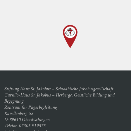
Stiftung Haus St. Jakobus – Schwäbische Jakobusgesellschaft
Cursillo-Haus St. Jakobus – Herberge, Geistliche Bildung und
Begegnung,
Zentrum für Pilgerbegleitung
Kapellenberg 58
D-89610 Oberdischingen
Telefon 07305 919575