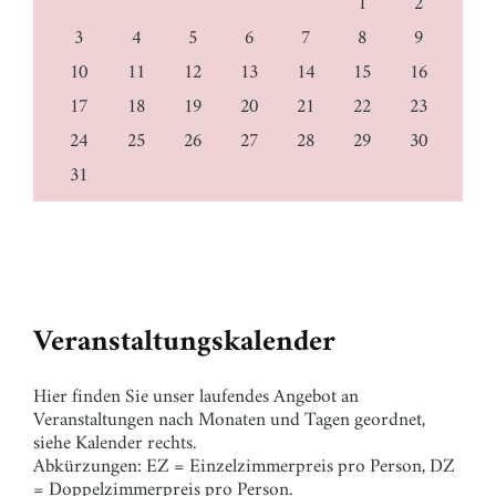
1
2
3
4
5
6
7
8
9
10
11
12
13
14
15
16
17
18
19
20
21
22
23
24
25
26
27
28
29
30
31
Veranstaltungskalender
Hier finden Sie unser laufendes Angebot an
Veranstaltungen nach Monaten und Tagen geordnet,
siehe Kalender rechts.
Abkürzungen: EZ = Einzelzimmerpreis pro Person, DZ
= Doppelzimmerpreis pro Person.