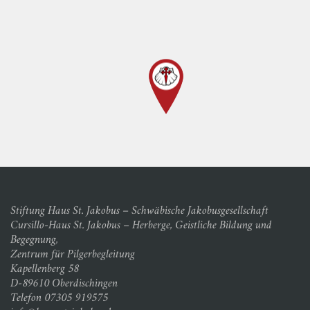
Stiftung Haus St. Jakobus – Schwäbische Jakobusgesellschaft
Cursillo-Haus St. Jakobus – Herberge, Geistliche Bildung und
Begegnung,
Zentrum für Pilgerbegleitung
Kapellenberg 58
D-89610 Oberdischingen
Telefon 07305 919575