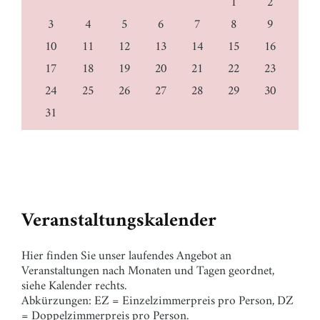
1
2
3
4
5
6
7
8
9
10
11
12
13
14
15
16
17
18
19
20
21
22
23
24
25
26
27
28
29
30
31
Veranstaltungskalender
Hier finden Sie unser laufendes Angebot an
Veranstaltungen nach Monaten und Tagen geordnet,
siehe Kalender rechts.
Abkürzungen: EZ = Einzelzimmerpreis pro Person, DZ
= Doppelzimmerpreis pro Person.